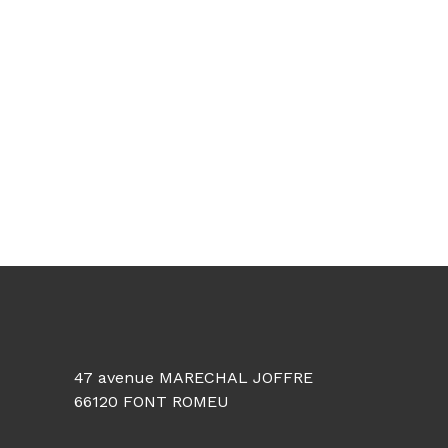
t
o
r
s
+
−
47 avenue MARECHAL JOFFRE
66120 FONT ROMEU