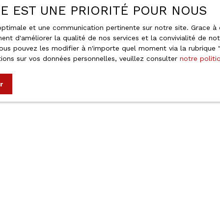
ÉE EST UNE PRIORITÉ POUR NOUS
Nos honoraires
Mentions légales
e optimale et une communication pertinente sur notre site. Grace
ent d'améliorer la qualité de nos services et la convivialité de no
Politique de confidentialité
us pouvez les modifier à n'importe quel moment via la rubrique ″G
Plan du site
ions sur vos données personnelles, veuillez consulter
notre politi
r