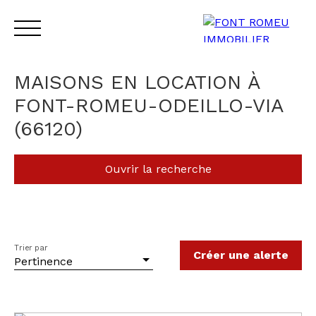
MAISONS EN LOCATION À
FONT-ROMEU-ODEILLO-VIA
(66120)
ACCUEIL
VENTE
LOCATION
CONTACT
Ouvrir la recherche
Type de bien
Maison
Localisation
Font-Romeu-Odeillo-Via (66120)
Trier par
Créer une alerte
Pertinence
Loyer max (€/mois)
Surface min (m²)