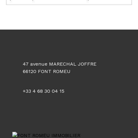
salon/séjour avec cuisine équipée ouvrant sur
balcon, une chambre avec lit 140, une salle de
bain avec wc, une mezzanine avec 2 lits en 0. 80
et 2 lits tiroirs en 80. Un garage Equipement :
frigo table top, micro-onde, lave vaisselle, four
électrique, 2 plaques électriques. Tarif hiver à la
semaine : de 535 euros à 820 euros
47 avenue MARECHAL JOFFRE
66120 FONT ROMEU
+33 4 68 30 04 15