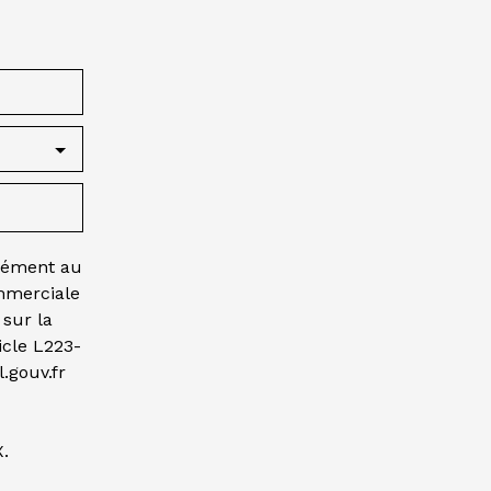
mément au
ommerciale
 sur la
icle L223-
.gouv.fr
X.