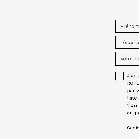
Préno
Téléph
Votre 
J'ac
RGPD
par 
liste
1 du
ou pa
Socié