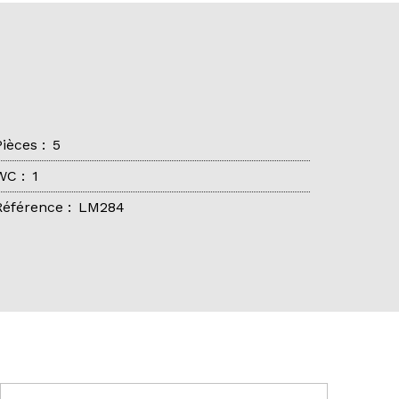
Pièces
:
5
WC
:
1
Référence
:
LM284