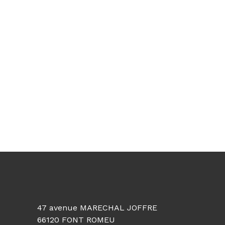
ib
u
t
o
r
s
+
−
47 avenue MARECHAL JOFFRE
66120 FONT ROMEU