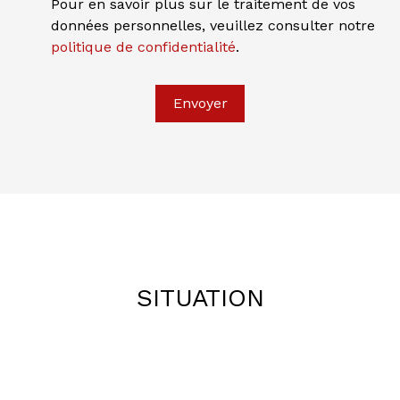
Pour en savoir plus sur le traitement de vos
données personnelles, veuillez consulter notre
politique de confidentialité
.
L
e
a
Envoyer
fl
e
t
|
©
O
p
e
n
S
tr
e
e
SITUATION
t
M
a
p
c
o
n
tr