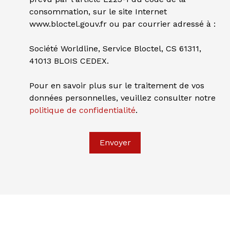
consommation, sur le site Internet
www.bloctel.gouv.fr ou par courrier adressé à :
Société Worldline, Service Bloctel, CS 61311,
41013 BLOIS CEDEX.
Pour en savoir plus sur le traitement de vos
données personnelles, veuillez consulter notre
politique de confidentialité
.
L
e
a
Envoyer
fl
e
t
|
©
O
p
e
n
S
tr