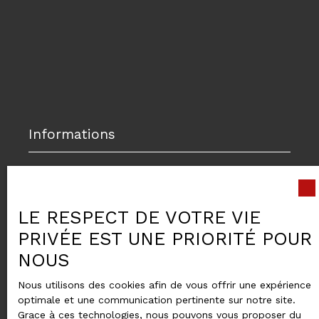
Informations
Nos honoraires
Mentions légales
LE RESPECT DE VOTRE VIE
Politique de confidentialité
PRIVÉE EST UNE PRIORITÉ POUR
Plan du site
NOUS
Gérer les cookies
Nous utilisons des cookies afin de vous offrir une expérience
Propulsé par
optimale et une communication pertinente sur notre site.
Grace à ces technologies, nous pouvons vous proposer du