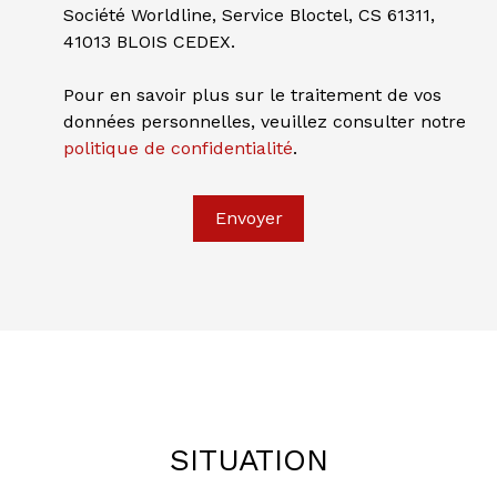
Société Worldline, Service Bloctel, CS 61311,
41013 BLOIS CEDEX.
Pour en savoir plus sur le traitement de vos
données personnelles, veuillez consulter notre
politique de confidentialité
.
L
e
a
Envoyer
fl
e
t
|
©
O
p
e
n
S
tr
e
e
SITUATION
t
M
a